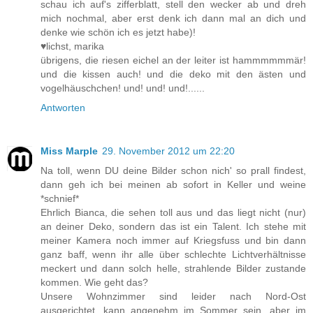
schau ich auf's zifferblatt, stell den wecker ab und dreh
mich nochmal, aber erst denk ich dann mal an dich und
denke wie schön ich es jetzt habe)!
♥lichst, marika
übrigens, die riesen eichel an der leiter ist hammmmmmär!
und die kissen auch! und die deko mit den ästen und
vogelhäuschchen! und! und! und!......
Antworten
Miss Marple
29. November 2012 um 22:20
Na toll, wenn DU deine Bilder schon nich' so prall findest,
dann geh ich bei meinen ab sofort in Keller und weine
*schnief*
Ehrlich Bianca, die sehen toll aus und das liegt nicht (nur)
an deiner Deko, sondern das ist ein Talent. Ich stehe mit
meiner Kamera noch immer auf Kriegsfuss und bin dann
ganz baff, wenn ihr alle über schlechte Lichtverhältnisse
meckert und dann solch helle, strahlende Bilder zustande
kommen. Wie geht das?
Unsere Wohnzimmer sind leider nach Nord-Ost
ausgerichtet, kann angenehm im Sommer sein, aber im