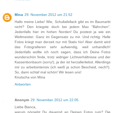
Mina
29. November 2012 um 21:52
Hallo meine Liebe! Wie, Schultafellack gibt es im Baumarkt
nicht? Den kriegste doch bei jedem Max "Bährchen".
Jedenfalls hier im hohen Norden! Du postest ja wie ein
Weltmeister. Ganz im Gegensatz zu mir. Und richtig: Helle
Fotos kriegt man derzeit nur mit Stativ hin! Aber damit wird
das Fotografieren sehr aufwendig, weil unhandlich!
Jedenfalls wollte ich noch sagen, dass ich Deine Fotos
wunderschön finde, trotz widriger Lichtverhältnisse und der
Kassenbonbaum (sorry!), ja der ist herzallerliebst. Allerdings
mir zu arbeitsintensiv (ich weiß ja schon Bescheid, nech!!).
So, dann schlaf mal schön! Wir lesen uns!
Knutscha von Mina
Antworten
Anonym
29. November 2012 um 22:05
Liebe Bianca,
warum nörgelst Du dauernd an Deinen Fotos rum? Die